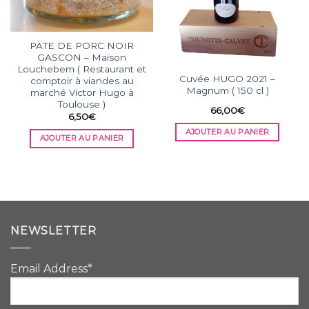
PATE DE PORC NOIR
GASCON – Maison
Louchebem ( Restaurant et
Cuvée HUGO 2021 –
comptoir à viandes au
Magnum ( 150 cl )
marché Victor Hugo à
Toulouse )
66,00
€
6,50
€
AJOUTER AU PANIER
AJOUTER AU PANIER
NEWSLETTER
Email Address*