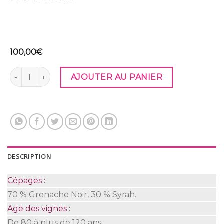
100,00
€
quantité de Cuvée LES TROIS MARIE 2021
AJOUTER AU PANIER
DESCRIPTION
Cépages :
70 % Grenache Noir, 30 % Syrah.
Age des vignes :
De 80 à plus de 120 ans.