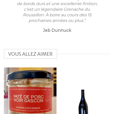
de bords durs et une excellente finition,
c’est un légendaire Grenache du
Roussillon. À boire au cours des 15
prochaines années ou plus.”
Jeb Dunnuck
VOUS ALLEZ AIMER