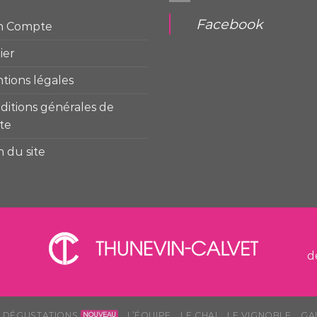
Facebook
n Compte
ier
tions légales
ditions générales de
te
n du site
d
S DÉGUSTATIONS
L’ÉQUIPE
LE CHAI
LE VIGNOBLE
GA