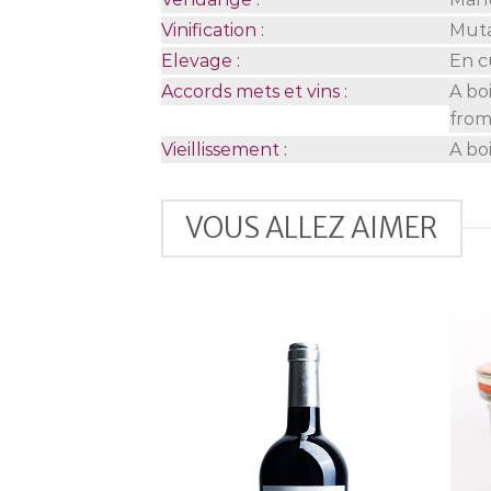
Vinification :
Muta
Elevage :
En c
Accords mets et vins :
A boi
froma
Vieillissement :
A boi
VOUS ALLEZ AIMER