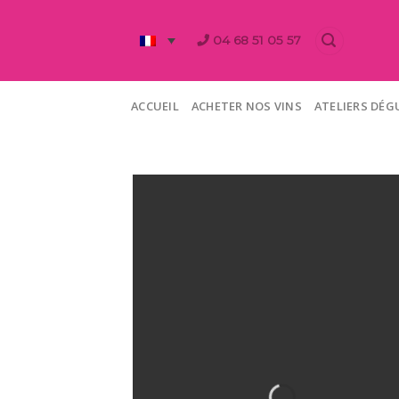
Skip
to
04 68 51 05 57
content
ACCUEIL
ACHETER NOS VINS
ATELIERS DÉ