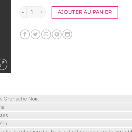
quantité de MAURY 1995
AJOUTER AU PANIER
% Grenache Noir.
ns.
tes.
/ha.
lle, la sélection des baies est effectuée dans le vignoble