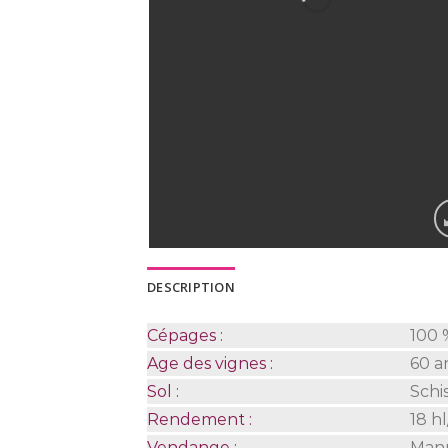
DESCRIPTION
Cépages :
100 
Age des vignes :
60 a
Sol :
Schis
Rendement :
18 hl
Vendange :
Manue