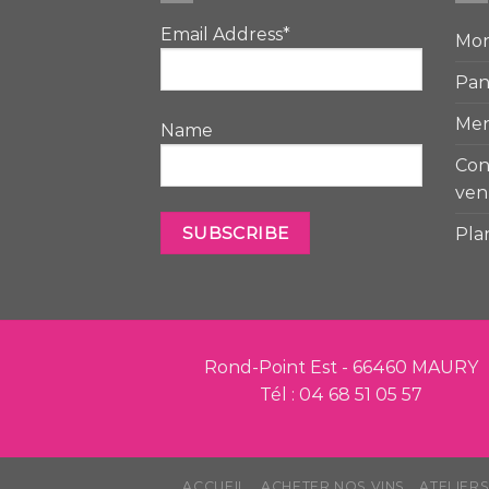
Email Address*
Mo
Pan
Men
Name
Con
ven
Pla
Rond-Point Est - 66460 MAURY
Tél : 04 68 51 05 57
ACCUEIL
ACHETER NOS VINS
ATELIER