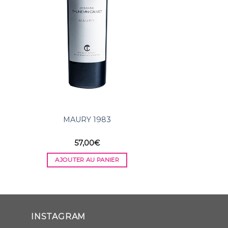
RILLETTES DE
DE MÉDITERRAN
ET AU CERFEUIL 
Marcel ( restaurant
6,50
AJOUTER AU
MAURY 1983
57,00
€
AJOUTER AU PANIER
INSTAGRAM