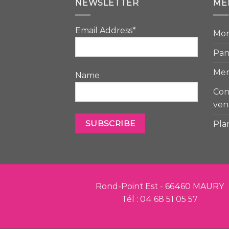
NEWSLETTER
ME
Email Address*
Mo
Pan
Men
Name
Con
ven
Pla
Rond-Point Est - 66460 MAURY
Tél : 04 68 51 05 57