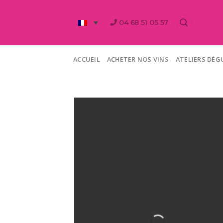
Skip
to
04 68 51 05 57
content
ACCUEIL
ACHETER NOS VINS
ATELIERS DÉ