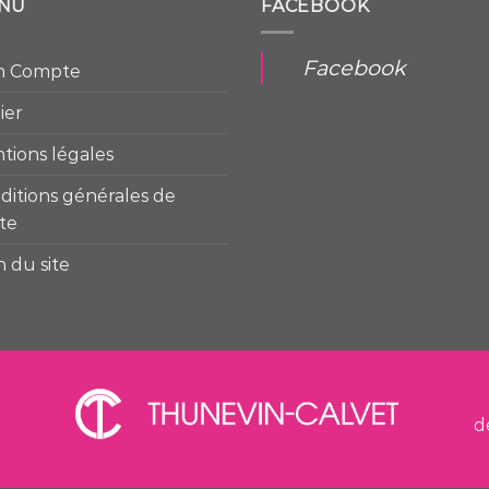
NU
FACEBOOK
Facebook
n Compte
ier
tions légales
ditions générales de
te
n du site
d