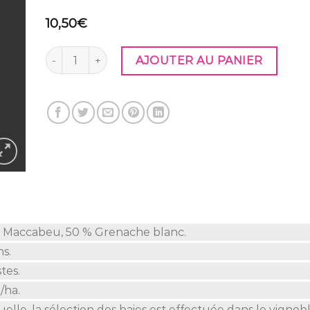
10,50
€
quantité de Cuvée Le C de CONSTANCE BLANC 202
AJOUTER AU PANIER
 Maccabeu, 50 % Grenache blanc.
ns.
tes.
/ha.
lle, la sélection des baies est effectuée dans le vignoble