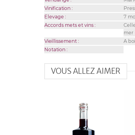
Vinification :
Pres
Elevage :
7 mo
Accords mets et vins :
Cell
mer 
Vieillissement :
A boi
Notation :
VOUS ALLEZ AIMER