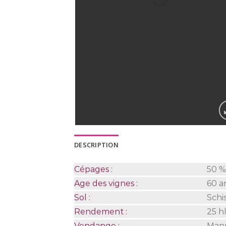
DESCRIPTION
Cépages :
50 %
Age des vignes :
60 a
Sol :
Schis
Rendement :
25 hl
Vendange :
Manue