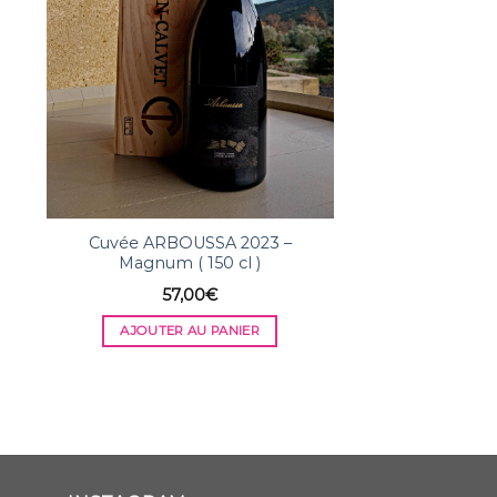
Cuvée ARBOUSSA 2023 –
Magnum ( 150 cl )
MAURY 
57,00
€
AJOUTER AU PANIER
54,0
AJOUTER AU