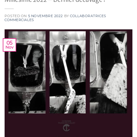
POSTED ON
5 NOVEMBRE 2022
BY
COLLABORATRICES
COMMERCIALES
05
Nov