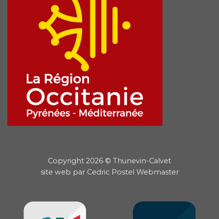
Copyright 2026 © Thunevin-Calvet
site web par
Cedric Postel Webmaster