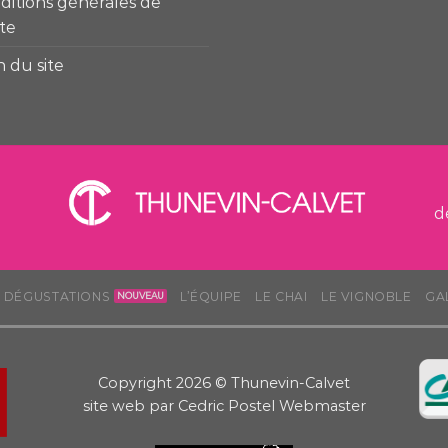
ditions générales de
te
n du site
d
S DÉGUSTATIONS
L’ÉQUIPE
LE CHAI
LE VIGNOBLE
GA
Copyright 2026 © Thunevin-Calvet
site web par
Cedric Postel Webmaster