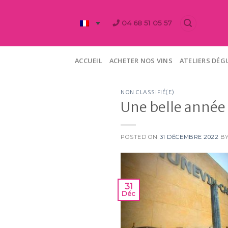
Skip
to
04 68 51 05 57
content
ACCUEIL
ACHETER NOS VINS
ATELIERS DÉ
NON CLASSIFIÉ(E)
Une belle année 
POSTED ON
31 DÉCEMBRE 2022
B
31
Déc