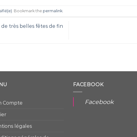
ifié(e)
. Bookmark the
permalink
.
e très belles fêtes de fin
NU
FACEBOOK
Facebook
n Compte
ier
tions légales