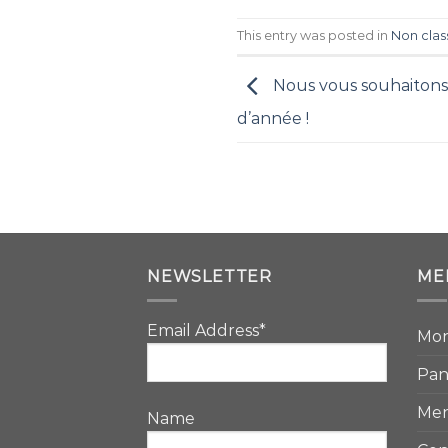
This entry was posted in
Non class
Nous vous souhaitons d
d’année !
NEWSLETTER
ME
Email Address*
Mo
Pan
Men
Name