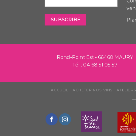
Con
ven
Pla
Rond-Point Est - 66460 MAURY
Tél : 04 68 51 05 57
ACCUEIL
ACHETER NOS VINS
ATELIER