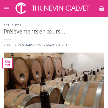
Skip
to
content
ACTUALITÉS
Prélèvements en cours…
POSTED ON
5 MARS 2020
BY
MARIE CALVET
05
Mar