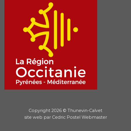
Copyright 2026 © Thunevin-Calvet
site web par
Cedric Postel Webmaster