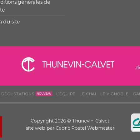
ditions générales de
te
n du site
d
S DÉGUSTATIONS
L’ÉQUIPE
LE CHAI
LE VIGNOBLE
GA
Copyright 2026 © Thunevin-Calvet
site web par
Cedric Postel Webmaster