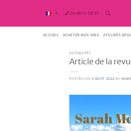
Skip
to
04 68 51 05 57
content
ACCUEIL
ACHETER NOS VINS
ATELIERS DÉ
ACTUALITÉS
Article de la rev
POSTED ON
5 AOÛT 2022
BY
MARI