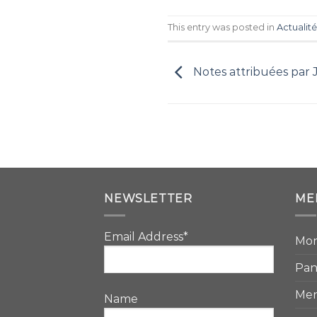
This entry was posted in
Actualité
Notes attribuées par
NEWSLETTER
ME
Email Address*
Mo
Pan
Men
Name