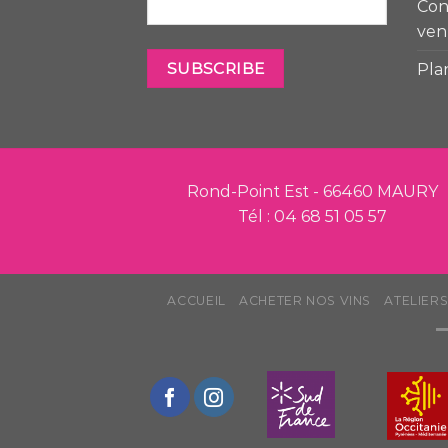
Con
ven
Pla
Rond-Point Est - 66460 MAURY
Tél : 04 68 51 05 57
ACCUEIL
ACHETER NOS VINS
ATELIER