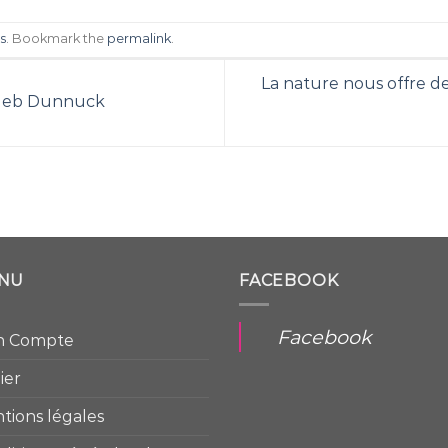
s
. Bookmark the
permalink
.
La nature nous offre de
 Jeb Dunnuck
NU
FACEBOOK
Facebook
n Compte
ier
tions légales